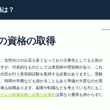
格は？
ティシャンの資格
女性に人気の美容関連の仕事の特徴
独学
の資格の取得
る美容系の資格につきまして
美容の知識が詳しいことを証明で
美容関連の資格を取って仕事に役立てる
り、女性向けのお店も多くなっており仕事先としても人気が
ですが、代表的なものとしては美容師や理容師があり、これ
働大臣が行う美容師試験を取得する必要がありますし、受験
す。時間や学費なども掛かることもあり準備が大変なのが美
資格も結構あります。副業や転職などを考えている方にもこ
、
がんの画像診断に必要な経費
とは異なり費用も掛からずに