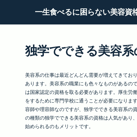
Skip
一生食べるに困らない美容資
to
content
信頼を得られる認定エステ
独学でできる美容系
私がとっておきたいとオススメす
美容系の仕事は最近どんどん需要が増えてきてお
あります。美容系の職業にも色々なものがあるの
は国家認定の資格を取る必要があります。厚生労
をするために専門学校に通うことが必要になりま
容師や理容師なのですが、独学でできる美容系の
の種類の独学でできる美容系の資格は人気があり
始められるのもメリットです。