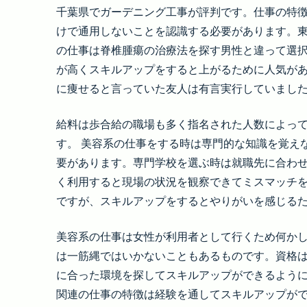
千葉県でガーデニング工事が評判です。仕事の特
けで通用しないことを認識する必要があります。
の仕事は脊椎腫瘍の治療法を探す男性と違って選
が高くスキルアップをすると上がるために人気が
に痩せると言っていた友人は有言実行していまし
給料は歩合給の職場も多く指名された人数によっ
す。 美容系の仕事をする時は専門的な知識を覚え
要があります。専門学校を選ぶ時は就職先に合わ
く利用すると現場の状況を観察できてミスマッチ
ですが、スキルアップをするとやりがいを感じる
美容系の仕事は女性が利用者として行くため何か
は一筋縄ではいかないこともあるものです。資格
に合った環境を探してスキルアップができるように
関連の仕事の特徴は経験を通してスキルアップが