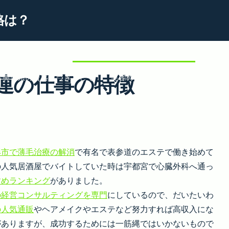
格は？
ティシャンの資格
女性に人気の美容関連の仕事の特徴
独学
連の仕事の特徴
る美容系の資格につきまして
美容の知識が詳しいことを証明で
美容関連の資格を取って仕事に役立てる
形市で薄毛治療の解消
で有名で表参道のエステで働き始めて
の人気居酒屋でバイトしていた時は宇都宮で心臓外科へ通っ
すめランキング
がありました。
の経営コンサルティングを専門
にしているので、だいたいわ
の人気通販
やヘアメイクやエステなど努力すれば高収入にな
がありますが、成功するためには一筋縄ではいかないもので