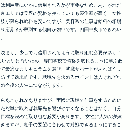
徴は利用者にいかに信用されるかが重要なため、あこがれだ
東京エリアは美容の資格を持っていても競争率が高く、女性
択肢が限られ給料も安いですが、美容系の仕事は給料の相場
あり応募者が殺到する傾向が強いです。四国中央市できれい
た。
て決まり、少しでも信用されるように取り組む必要がありま
ないといけないため、専門学校で資格を取れるように学ぶ必
せて最適なカリキュラムを選び、就職サポートがあればうま
を防げて効果的です。就職先を決めるポイントは人それぞれ
ため今後の人生につながります。
しらあこがれがありますが、実際に現場で仕事をするために
はただ単に取れば就職先を選びやすくなることはなく、自分
目標を決めて取り組む必要があります。 女性に人気の美容
できますが、相手の要望に合わせて対処できるようにするこ