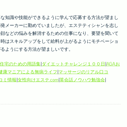
要な知識や技能ができるように学んで応募する方法が望まし
開発メーカーに勤めていましたが、エステティシャンを志し
や顔などの悩みを解消するための仕事になり、要望を聞いて
る時はスキルアップをして給料が上がるようにモチベーショ
がるようにする方法が望ましいです。
住宅のための用語集
|
ダイエットチャレンジ１００日
|
AGAお
健康マニアによる無病ライフ
|
マッサージのリアル口コ
コミ情報
|
女性向けエステ.com
|
英会話ノウハウ勉強会
|