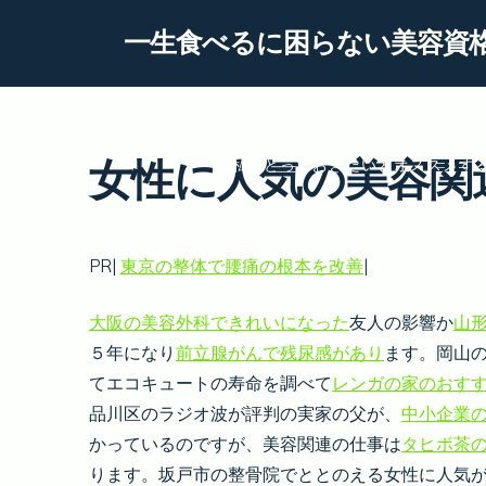
Skip
一生食べるに困らない美容資
to
content
信頼を得られる認定エステ
女性に人気の美容関
私がとっておきたいとオススメす
PR|
東京の整体で腰痛の根本を改善
|
大阪の美容外科できれいになった
友人の影響か
山
５年になり
前立腺がんで残尿感があり
ます。岡山
てエコキュートの寿命を調べて
レンガの家のおす
品川区のラジオ波が評判の実家の父が、
中小企業
かっているのですが、美容関連の仕事は
タヒボ茶
ります。坂戸市の整骨院でととのえる女性に人気