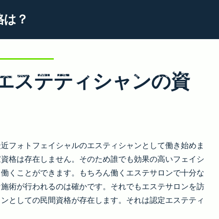
格は？
ティシャンの資格
女性に人気の美容関連の仕事の特徴
独学
エステティシャンの資
る美容系の資格につきまして
美容の知識が詳しいことを証明で
美容関連の資格を取って仕事に役立てる
最近フォトフェイシャルのエスティシャンとして働き始めま
家資格は存在しません。そのため誰でも効果の高いフェイシ
て働くことができます。もちろん働くエステサロンで十分な
な施術が行われるのは確かです。それでもエステサロンを訪
ャンとしての民間資格が存在します。それは認定エステティ