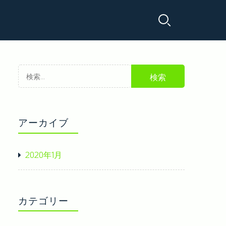
でできる美容系の資格の取得
検
きる資格
美容師の資格について
索:
アーカイブ
2020年1月
カテゴリー