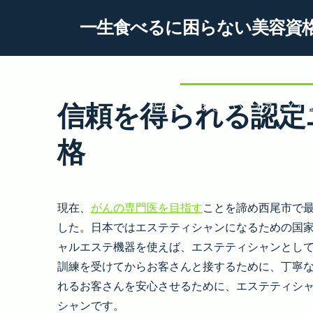
Skip
一生食べるに困らない美容資
to
content
信頼を得られる認定エステ
信頼を得られる認定
私がとっておきたいとオススメす
格
現在、
がんの専門医を目指す
ことを諦め西尾市で
した。日本ではエステティシャンになるための国
ャルエステ機器を使えば、エステティシャンとし
訓練を受けてからお客さんと接するために、丁寧
れるお客さんを安心させるために、エステティシ
シャンです。